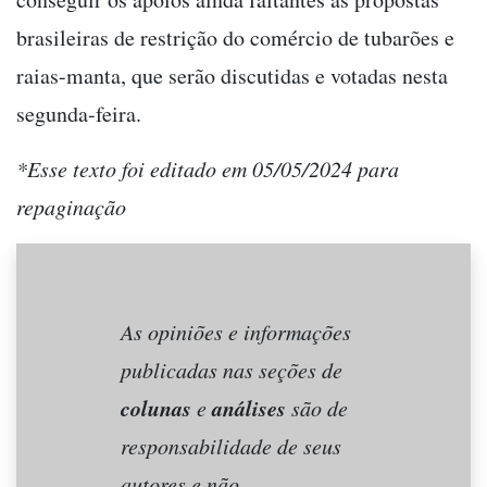
brasileiras de restrição do comércio de tubarões e
raias-manta, que serão discutidas e votadas nesta
segunda-feira.
*Esse texto foi editado em 05/05/2024 para
repaginação
As opiniões e informações
publicadas nas seções de
colunas
análises
e
são de
responsabilidade de seus
autores e não